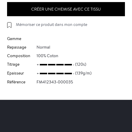
CRÉER UNE CHEMISE AVEC CE TISSU
Mémoriser ce produit dans mon compte
Gamme
Repassage
Normal
Composition
100% Coton
Titrage
(120s)
Epaisseur
(139g/m)
Référence
FM412343-000035