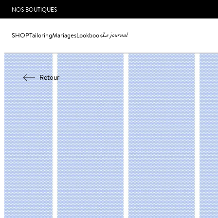
NOS BOUTIQUES
SHOP
Tailoring
Mariages
Lookbook
Le journal
Retour