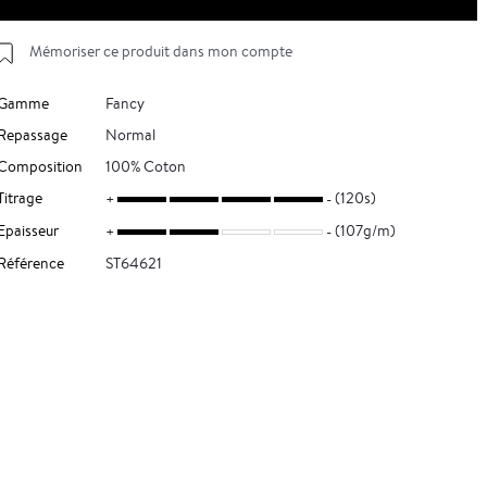
Mémoriser ce produit dans mon compte
Gamme
Fancy
Repassage
Normal
Composition
100% Coton
Titrage
(120s)
Epaisseur
(107g/m)
Référence
ST64621