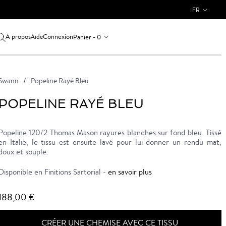
FR
A propos
Connexion
Panier - 0
Aide
Swann
Popeline Rayé Bleu
POPELINE RAYÉ BLEU
Popeline 120/2 Thomas Mason rayures blanches sur fond bleu. Tissé
en Italie, le tissu est ensuite lavé pour lui donner un rendu mat,
doux et souple.
Disponible en Finitions Sartorial -
en savoir plus
188,00 €
CRÉER UNE CHEMISE AVEC CE TISSU