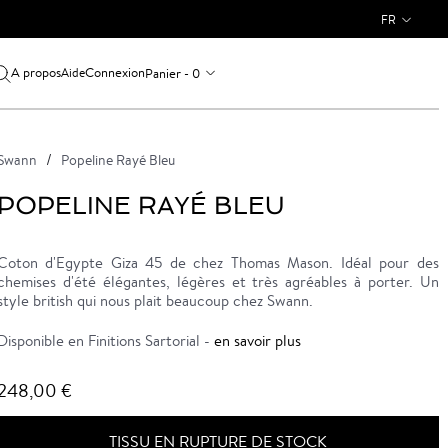
FR
A propos
Connexion
Panier - 0
Aide
Swann
Popeline Rayé Bleu
POPELINE RAYÉ BLEU
Coton d'Egypte Giza 45 de chez Thomas Mason. Idéal pour des
chemises d'été élégantes, légères et très agréables à porter. Un
style british qui nous plait beaucoup chez Swann.
Disponible en Finitions Sartorial -
en savoir plus
248,00 €
TISSU EN RUPTURE DE STOCK