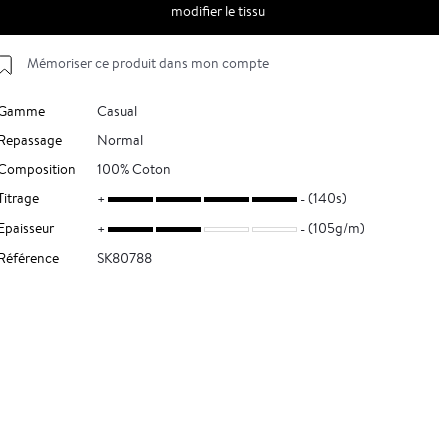
modifier le tissu
Mémoriser ce produit dans mon compte
Gamme
Casual
Repassage
Normal
Composition
100% Coton
Titrage
(140s)
Epaisseur
(105g/m)
Référence
SK80788