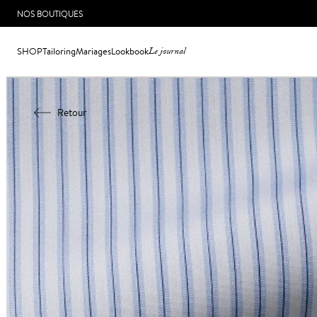
NOS BOUTIQUES
SHOP
Tailoring
Mariages
Lookbook
Le journal
Retour