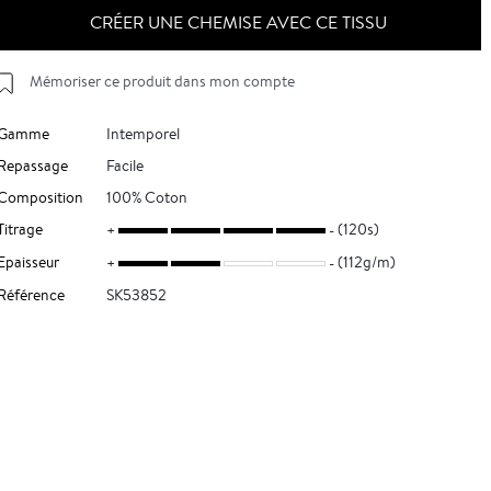
CRÉER UNE CHEMISE AVEC CE TISSU
Mémoriser ce produit dans mon compte
Gamme
Intemporel
Repassage
Facile
Composition
100% Coton
Titrage
(120s)
Epaisseur
(112g/m)
Référence
SK53852