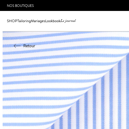
NOS BOUTIQUES
SHOP
Tailoring
Mariages
Lookbook
Le journal
Retour