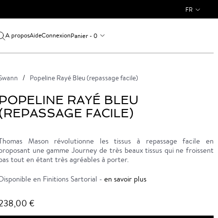
FR
A propos
Connexion
Panier - 0
Aide
Swann
Popeline Rayé Bleu (repassage facile)
POPELINE RAYÉ BLEU
(REPASSAGE FACILE)
Thomas Mason révolutionne les tissus à repassage facile en
proposant une gamme Journey de très beaux tissus qui ne froissent
pas tout en étant très agréables à porter.
Disponible en Finitions Sartorial -
en savoir plus
238,00 €