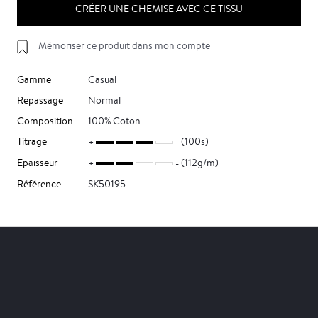
CRÉER UNE CHEMISE AVEC CE TISSU
Mémoriser ce produit dans mon compte
Gamme
Casual
Repassage
Normal
Composition
100% Coton
Titrage
(100s)
Epaisseur
(112g/m)
Référence
SK50195