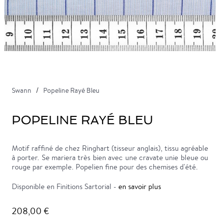
Swann
Popeline Rayé Bleu
POPELINE RAYÉ BLEU
Motif raffiné de chez Ringhart (tisseur anglais), tissu agréable
à porter. Se mariera très bien avec une cravate unie bleue ou
rouge par exemple. Popelien fine pour des chemises d'été.
Disponible en Finitions Sartorial -
en savoir plus
208,00 €