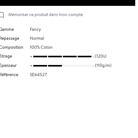
Mémoriser ce produit dans mon compte
Gamme
Fancy
Repassage
Normal
Composition
100% Coton
Titrage
(120s)
Epaisseur
(110g/m)
Référence
SE64527