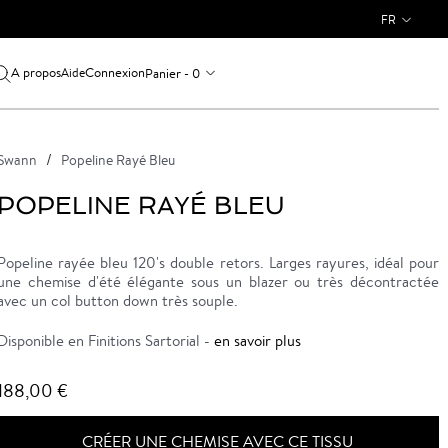
FR
A propos
Connexion
Panier - 0
Aide
Swann
Popeline Rayé Bleu
POPELINE RAYÉ BLEU
Popeline rayée bleu 120's double retors. Larges rayures, idéal pour
une chemise d'été élégante sous un blazer ou très décontractée
avec un col button down très souple.
Disponible en Finitions Sartorial -
en savoir plus
188,00 €
CRÉER UNE CHEMISE AVEC CE TISSU