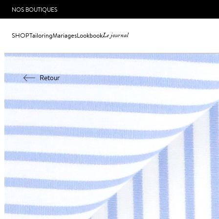
NOS BOUTIQUES
SHOP
Tailoring
Mariages
Lookbook
Le journal
Retour