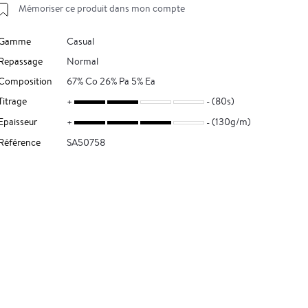
Mémoriser ce produit dans mon compte
Gamme
Casual
Repassage
Normal
Composition
67% Co 26% Pa 5% Ea
Titrage
(80s)
Epaisseur
(130g/m)
Référence
SA50758