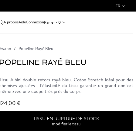
FR
A propos
Connexion
Panier - 0
Aide
Swann
Popeline Rayé Bleu
POPELINE RAYÉ BLEU
Tissu Albini double retors rayé bleu. Coton Stretch idéal pour des
chemises ajustées : l'élasticité du tissu garantie un grand confort
même avec une coupe très près du corps.
124,00 €
TISSU EN RUPTURE DE STOCK
modifier le tissu