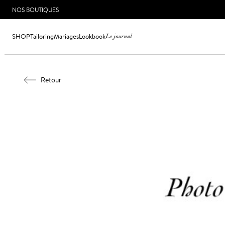
NOS BOUTIQUES
SHOP
Tailoring
Mariages
Lookbook
Le journal
Retour