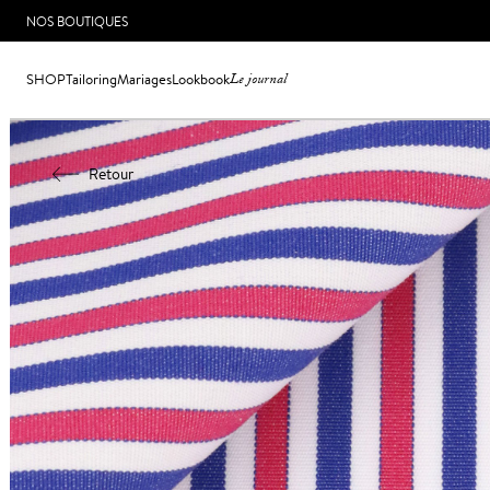
NOS BOUTIQUES
SHOP
Tailoring
Mariages
Lookbook
Le journal
Retour