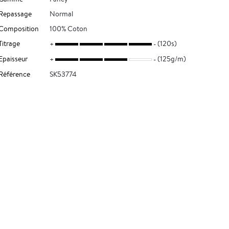
Repassage
Normal
Composition
100% Coton
Titrage
(120s)
Epaisseur
(125g/m)
Référence
SK53774