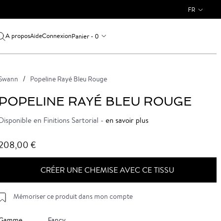
FR
A propos
Connexion
Panier - 0
Aide
Swann
Popeline Rayé Bleu Rouge
POPELINE RAYÉ BLEU ROUGE
Disponible en Finitions Sartorial -
en savoir plus
208,00 €
CRÉER UNE CHEMISE AVEC CE TISSU
Mémoriser ce produit dans mon compte
Gamme
Fancy