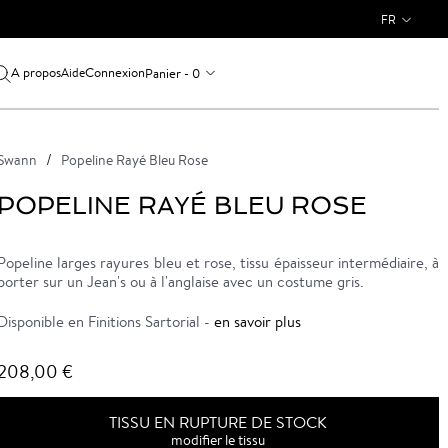
FR
A propos
Connexion
Panier - 0
Aide
Swann
Popeline Rayé Bleu Rose
POPELINE RAYÉ BLEU ROSE
Popeline larges rayures bleu et rose, tissu épaisseur intermédiaire, à
porter sur un Jean's ou à l'anglaise avec un costume gris.
Disponible en Finitions Sartorial -
en savoir plus
208,00 €
TISSU EN RUPTURE DE STOCK
modifier le tissu