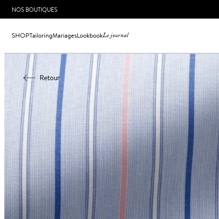
NOS BOUTIQUES
SHOP
Tailoring
Mariages
Lookbook
Le journal
Retour