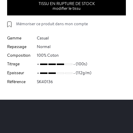
TISSU EN RUPTURE DE STOCK
modifier le tissu
Mémoriser ce produit dans mon compte
Gamme
Casual
Repassage
Normal
Composition
100% Coton
Titrage
(100s)
Epaisseur
(112g/m)
Référence
SK40136