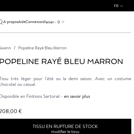
FR
A propos
Connexion
Panier - 0
Aide
Swann
Popeline Rayé Bleu Marron
POPELINE RAYÉ BLEU MARRON
Tissu très léger pour l'été ou la demi saison. Avec un costume
chocolat ou casual.
Disponible en Finitions Sartorial -
en savoir plus
208,00 €
TISSU EN RUPTURE DE STOCK
modifier le tissu