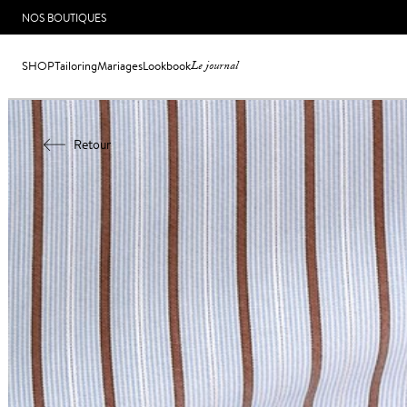
NOS BOUTIQUES
SHOP
Tailoring
Mariages
Lookbook
Le journal
Retour