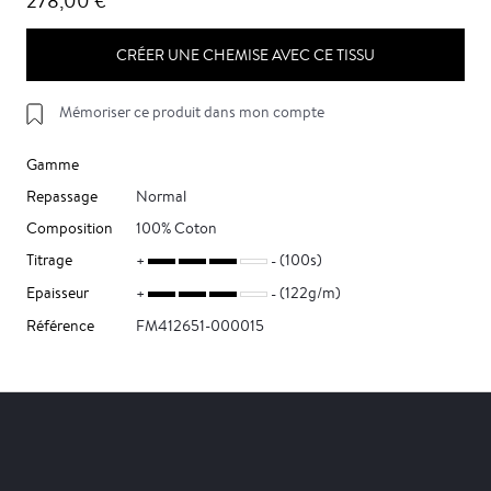
278,00 €
CRÉER UNE CHEMISE AVEC CE TISSU
Mémoriser ce produit dans mon compte
Gamme
Repassage
Normal
Composition
100% Coton
Titrage
(100s)
Epaisseur
(122g/m)
Référence
FM412651-000015