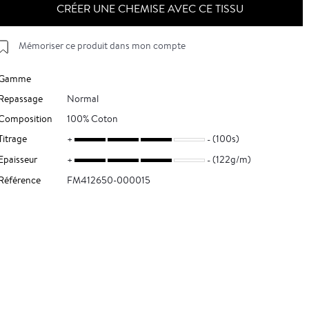
CRÉER UNE CHEMISE AVEC CE TISSU
Mémoriser ce produit dans mon compte
Gamme
Repassage
Normal
Composition
100% Coton
Titrage
(100s)
Epaisseur
(122g/m)
Référence
FM412650-000015