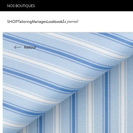
NOS BOUTIQUES
SHOP
Tailoring
Mariages
Lookbook
Le journal
Retour