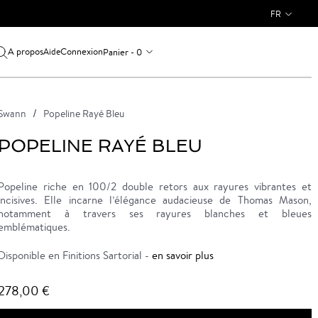
FR
A propos
Connexion
Panier - 0
Aide
Swann
Popeline Rayé Bleu
POPELINE RAYÉ BLEU
Popeline riche en 100/2 double retors aux rayures vibrantes et
incisives. Elle incarne l’élégance audacieuse de Thomas Mason,
notamment à travers ses rayures blanches et bleues
emblématiques.
Disponible en Finitions Sartorial -
en savoir plus
278,00 €