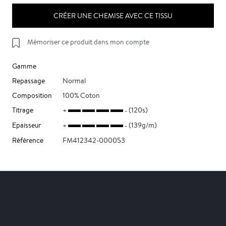
CRÉER UNE CHEMISE AVEC CE TISSU
Mémoriser ce produit dans mon compte
Gamme
Repassage
Normal
Composition
100% Coton
Titrage
(120s)
Epaisseur
(139g/m)
Référence
FM412342-000053