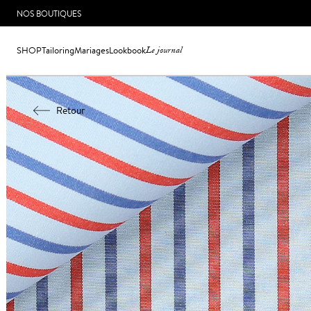
NOS BOUTIQUES
SHOP
Tailoring
Mariages
Lookbook
Le journal
Retour