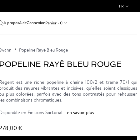
FR
A propos
Connexion
Panier - 0
Aide
Swann
Popeline Rayé Bleu Rouge
POPELINE RAYÉ BLEU ROUGE
Regent est une riche popeline à chaîne 100/2 et trame 70/1 qui
produit des rayures vibrantes et incisives, qu'elles soient classiques
ou plus colorées, parfois avec des tons contrastés pour rehausser
les combinaisons chromatiques.
Disponible en Finitions Sartorial -
en savoir plus
278,00 €