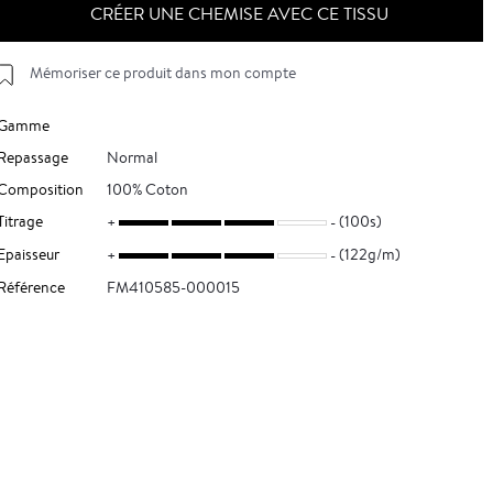
CRÉER UNE CHEMISE AVEC CE TISSU
Mémoriser ce produit dans mon compte
Gamme
Repassage
Normal
Composition
100% Coton
Titrage
(100s)
Epaisseur
(122g/m)
Référence
FM410585-000015