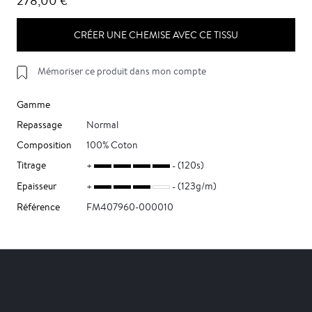
278,00 €
CRÉER UNE CHEMISE AVEC CE TISSU
Mémoriser ce produit dans mon compte
Gamme
Repassage
Normal
Composition
100% Coton
Titrage
(120s)
Epaisseur
(123g/m)
Référence
FM407960-000010