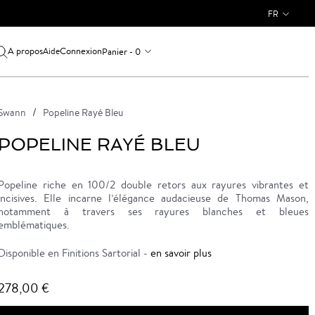
FR
A propos
Connexion
Panier - 0
Aide
Swann
Popeline Rayé Bleu
POPELINE RAYÉ BLEU
Popeline riche en 100/2 double retors aux rayures vibrantes et
incisives. Elle incarne l’élégance audacieuse de Thomas Mason,
notamment à travers ses rayures blanches et bleues
emblématiques.
Disponible en Finitions Sartorial -
en savoir plus
278,00 €