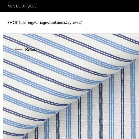
NOS BOUTIQUES
SHOP
Tailoring
Mariages
Lookbook
Le journal
Retour