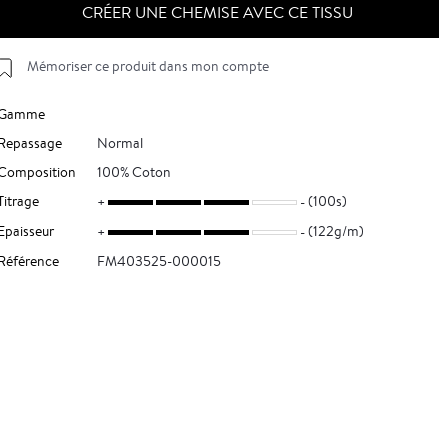
CRÉER UNE CHEMISE AVEC CE TISSU
Mémoriser ce produit dans mon compte
Gamme
Repassage
Normal
Composition
100% Coton
Titrage
(100s)
Epaisseur
(122g/m)
Référence
FM403525-000015