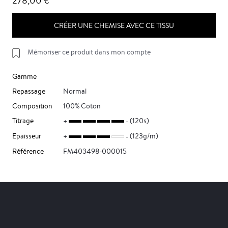
278,00 €
CRÉER UNE CHEMISE AVEC CE TISSU
Mémoriser ce produit dans mon compte
Gamme
Repassage
Normal
Composition
100% Coton
Titrage
(120s)
Epaisseur
(123g/m)
Référence
FM403498-000015