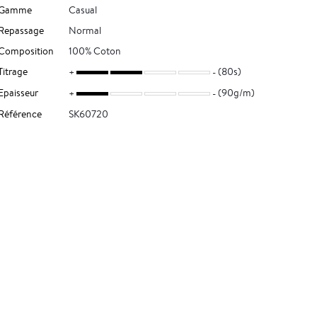
Gamme
Casual
Repassage
Normal
Composition
100% Coton
Titrage
(80s)
Epaisseur
(90g/m)
Référence
SK60720