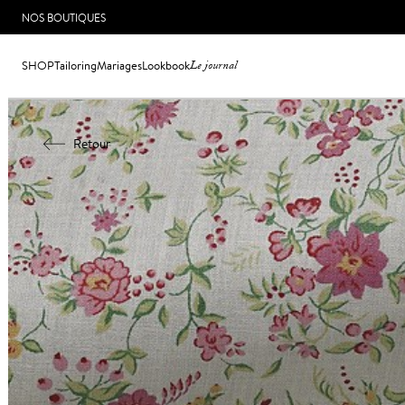
NOS BOUTIQUES
SHOP
Tailoring
Mariages
Lookbook
Le journal
Retour