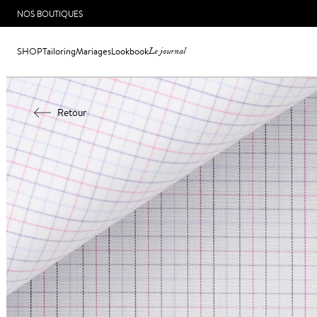
NOS BOUTIQUES
SHOP
Tailoring
Mariages
Lookbook
Le journal
Retour