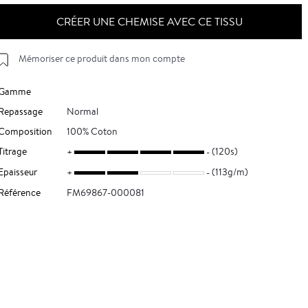
CRÉER UNE CHEMISE AVEC CE TISSU
Mémoriser ce produit dans mon compte
Gamme
Repassage
Normal
Composition
100% Coton
Titrage
(120s)
Epaisseur
(113g/m)
Référence
FM69867-000081