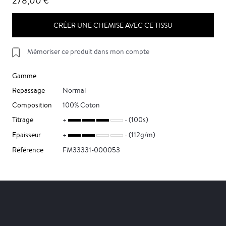
278,00 €
CRÉER UNE CHEMISE AVEC CE TISSU
Mémoriser ce produit dans mon compte
Gamme
Repassage
Normal
Composition
100% Coton
Titrage
(100s)
Epaisseur
(112g/m)
Référence
FM33331-000053