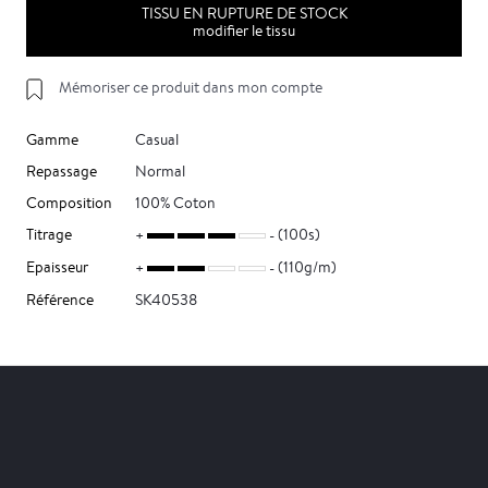
TISSU EN RUPTURE DE STOCK
modifier le tissu
Mémoriser ce produit dans mon compte
Gamme
Casual
Repassage
Normal
Composition
100% Coton
Titrage
(100s)
Epaisseur
(110g/m)
Référence
SK40538