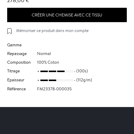
278,00 €
CRÉER UNE CHEMISE AVEC CE TISSU
Mémoriser ce produit dans mon compte
Gamme
Repassage
Normal
Composition
100% Coton
Titrage
(100s)
Epaisseur
(112g/m)
Référence
FM23378-000035