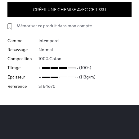
CRÉER UNE CHEMISE AVEC CE TISSU
Mémoriser ce produit dans mon compte
Gamme
Intemporel
Repassage
Normal
Composition
100% Coton
Titrage
(100s)
Epaisseur
(113g/m)
Référence
ST64670