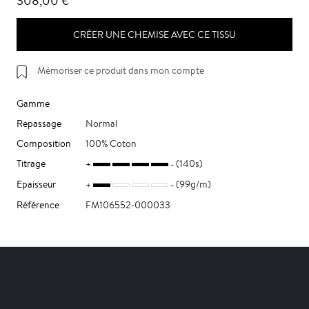
308,00 €
CRÉER UNE CHEMISE AVEC CE TISSU
Mémoriser ce produit dans mon compte
Gamme
Repassage
Normal
Composition
100% Coton
Titrage
(140s)
Epaisseur
(99g/m)
Référence
FM106552-000033