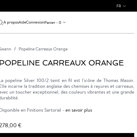
FR
A propos
Connexion
Panier - 0
Aide
Swann
Popeline Carreaux Orange
POPELINE CARREAUX ORANGE
La popeline Silver 100/2 teint en fil est l'icône de Thomas Mason.
Elle incarne la tradition anglaise des chemises à rayures et carreaux,
avec un toucher exceptionnel, des couleurs vibrantes et une grande
durabilité.
Disponible en Finitions Sartorial -
en savoir plus
278,00 €