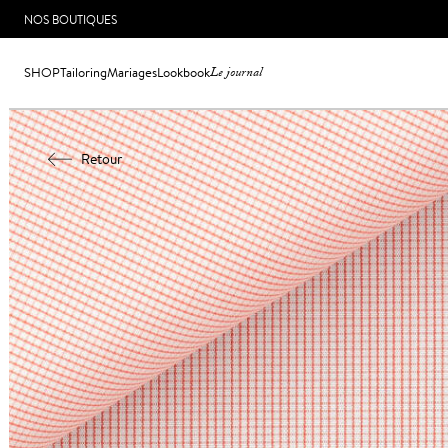
NOS BOUTIQUES
SHOP
Tailoring
Mariages
Lookbook
Le journal
Retour