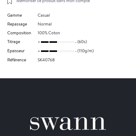
Mémoriser ce produit dans mon compte
Gamme
Casual
Repassage
Normal
Composition
100% Coton
Titrage
(60s)
Epaisseur
(110g/m)
Référence
SK40768