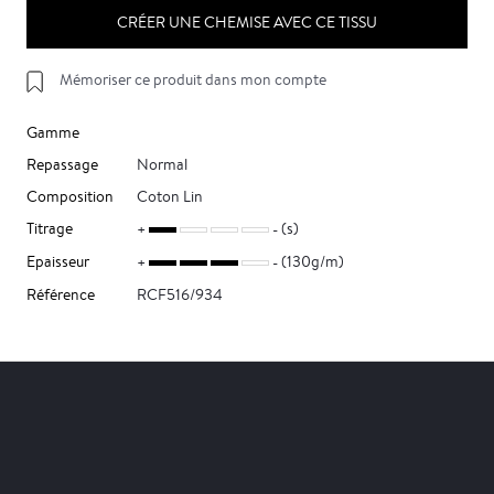
CRÉER UNE CHEMISE AVEC CE TISSU
Mémoriser ce produit dans mon compte
Gamme
Repassage
Normal
Composition
Coton Lin
Titrage
(s)
Epaisseur
(130g/m)
Référence
RCF516/934