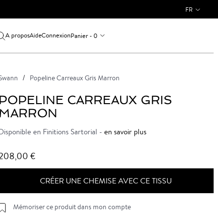
FR
A propos
Connexion
Panier - 0
Aide
Swann
Popeline Carreaux Gris Marron
POPELINE CARREAUX GRIS
MARRON
Disponible en Finitions Sartorial -
en savoir plus
208,00 €
CRÉER UNE CHEMISE AVEC CE TISSU
Mémoriser ce produit dans mon compte