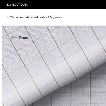
NOS BOUTIQUES
SHOP
Tailoring
Mariages
Lookbook
Le journal
Retour