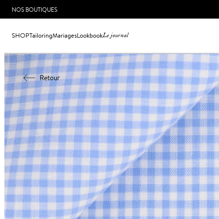
NOS BOUTIQUES
SHOP
Tailoring
Mariages
Lookbook
Le journal
Retour