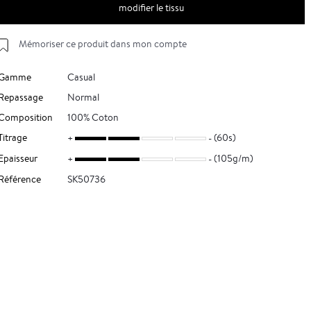
modifier le tissu
Mémoriser ce produit dans mon compte
Gamme
Casual
Repassage
Normal
Composition
100% Coton
Titrage
(60s)
Epaisseur
(105g/m)
Référence
SK50736