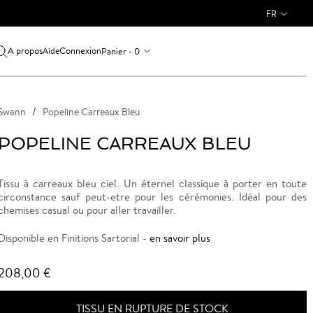
FR
A propos
Connexion
Panier - 0
Aide
Swann
Popeline Carreaux Bleu
POPELINE CARREAUX BLEU
Tissu à carreaux bleu ciel. Un éternel classique à porter en toute
circonstance sauf peut-etre pour les cérémonies. Idéal pour des
chemises casual ou pour aller travailler.
Disponible en Finitions Sartorial -
en savoir plus
208,00 €
TISSU EN RUPTURE DE STOCK