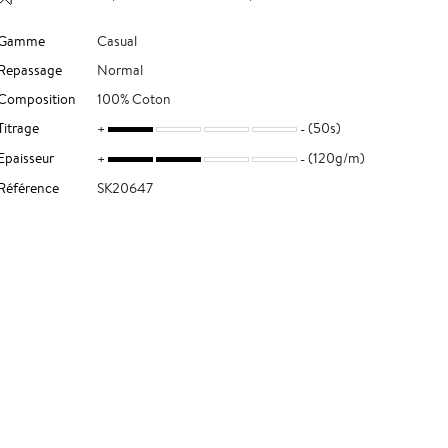
Gamme
Casual
Repassage
Normal
Composition
100% Coton
Titrage
(50s)
Epaisseur
(120g/m)
Référence
SK20647