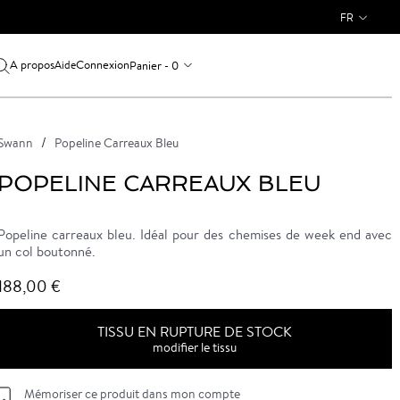
FR
A propos
Connexion
Panier - 0
Aide
Swann
Popeline Carreaux Bleu
POPELINE CARREAUX BLEU
Popeline carreaux bleu. Idéal pour des chemises de week end avec
un col boutonné.
188,00 €
TISSU EN RUPTURE DE STOCK
modifier le tissu
Mémoriser ce produit dans mon compte