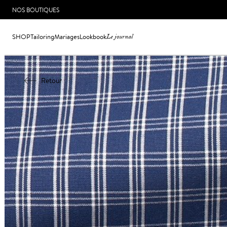
NOS BOUTIQUES
SHOP
Tailoring
Mariages
Lookbook
Le journal
Retour