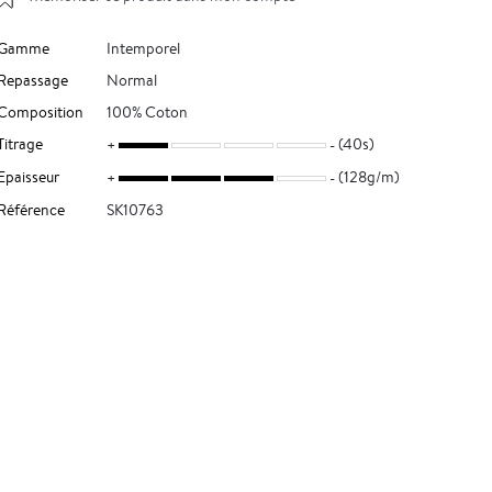
Gamme
Intemporel
Repassage
Normal
Composition
100% Coton
Titrage
(40s)
Epaisseur
(128g/m)
Référence
SK10763