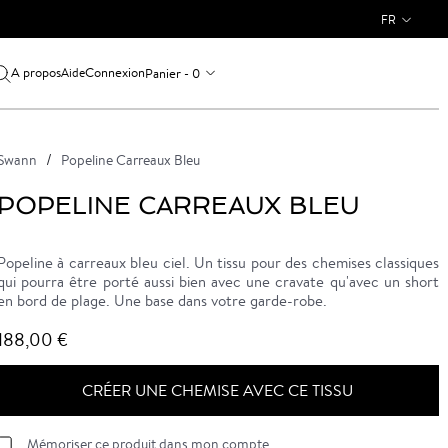
FR
A propos
Connexion
Panier - 0
Aide
Swann
Popeline Carreaux Bleu
POPELINE CARREAUX BLEU
Popeline à carreaux bleu ciel. Un tissu pour des chemises classiques
qui pourra être porté aussi bien avec une cravate qu'avec un short
en bord de plage. Une base dans votre garde-robe.
188,00 €
CRÉER UNE CHEMISE AVEC CE TISSU
Mémoriser ce produit dans mon compte