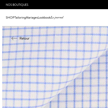
NOS BOUTIQUES
SHOP
Tailoring
Mariages
Lookbook
Le journal
Retour