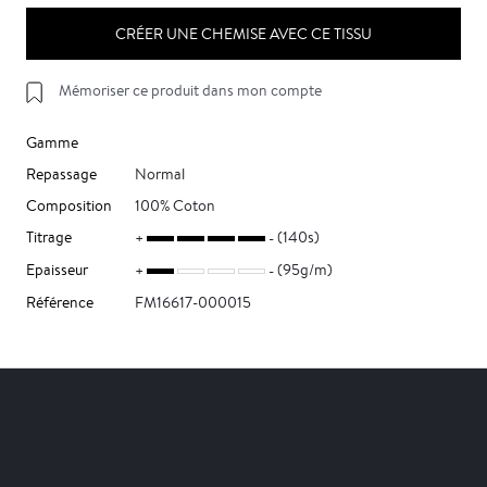
CRÉER UNE CHEMISE AVEC CE TISSU
Mémoriser ce produit dans mon compte
Gamme
Repassage
Normal
Composition
100% Coton
Titrage
(140s)
Epaisseur
(95g/m)
Référence
FM16617-000015