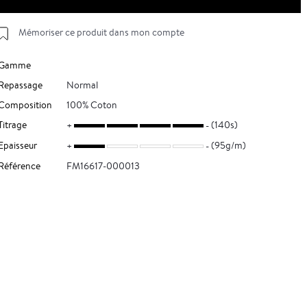
Mémoriser ce produit dans mon compte
Gamme
Repassage
Normal
Composition
100% Coton
Titrage
(140s)
Epaisseur
(95g/m)
Référence
FM16617-000013