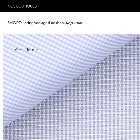
NOS BOUTIQUES
SHOP
Tailoring
Mariages
Lookbook
Le journal
Retour