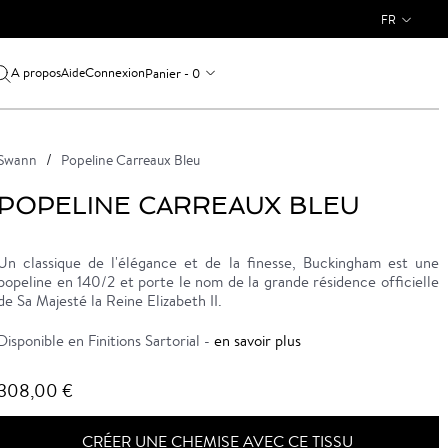
FR
A propos
Connexion
Panier - 0
Aide
Swann
Popeline Carreaux Bleu
POPELINE CARREAUX BLEU
Un classique de l'élégance et de la finesse, Buckingham est une
popeline en 140/2 et porte le nom de la grande résidence officielle
de Sa Majesté la Reine Elizabeth II.
Disponible en Finitions Sartorial -
en savoir plus
308,00 €
CRÉER UNE CHEMISE AVEC CE TISSU