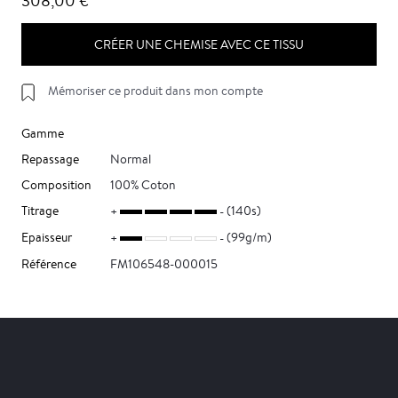
308,00 €
CRÉER UNE CHEMISE AVEC CE TISSU
Mémoriser ce produit dans mon compte
Gamme
Repassage
Normal
Composition
100% Coton
Titrage
(140s)
Epaisseur
(99g/m)
Référence
FM106548-000015