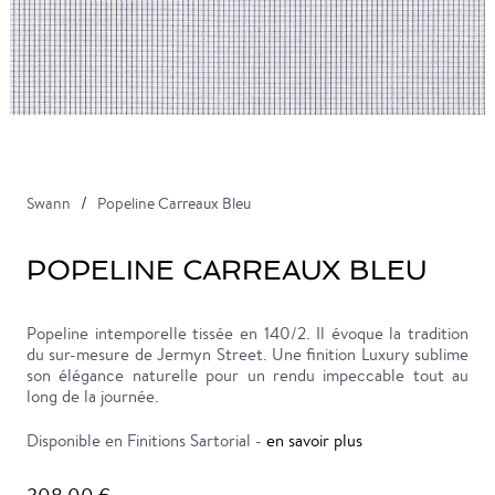
Swann
Popeline Carreaux Bleu
POPELINE CARREAUX BLEU
Popeline intemporelle tissée en 140/2. Il évoque la tradition
du sur-mesure de Jermyn Street. Une finition Luxury sublime
son élégance naturelle pour un rendu impeccable tout au
long de la journée.
Disponible en Finitions Sartorial -
en savoir plus