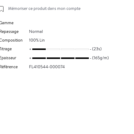
Mémoriser ce produit dans mon compte
Gamme
Repassage
Normal
Composition
100% Lin
Titrage
(23s)
Epaisseur
(165g/m)
Référence
FL410544-000074