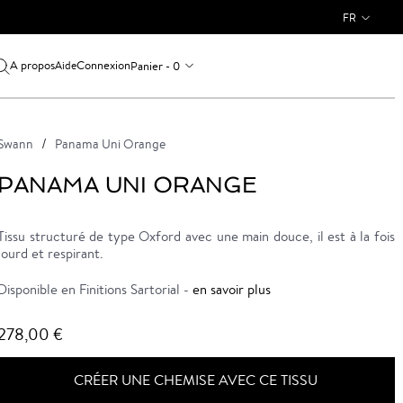
FR
A propos
Connexion
Panier - 0
Aide
Swann
Panama Uni Orange
PANAMA UNI ORANGE
Tissu structuré de type Oxford avec une main douce, il est à la fois
lourd et respirant.
Disponible en Finitions Sartorial -
en savoir plus
278,00 €
CRÉER UNE CHEMISE AVEC CE TISSU