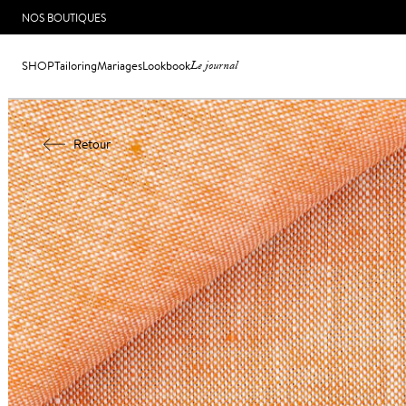
NOS BOUTIQUES
SHOP
Tailoring
Mariages
Lookbook
Le journal
Retour