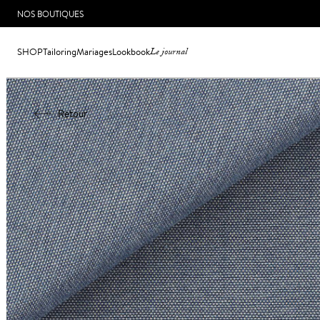
NOS BOUTIQUES
SHOP
Tailoring
Mariages
Lookbook
Le journal
Retour