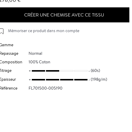
CRÉER UNE CHEMISE AVEC CE TISSU
Mémoriser ce produit dans mon compte
Gamme
Repassage
Normal
Composition
100% Coton
Titrage
(60s)
Epaisseur
(198g/m)
Référence
FL701500-005190