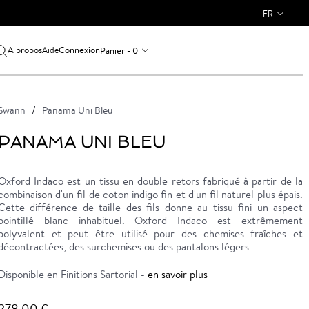
FR
A propos
Connexion
Panier - 0
Aide
Swann
Panama Uni Bleu
PANAMA UNI BLEU
Oxford Indaco est un tissu en double retors fabriqué à partir de la
combinaison d'un fil de coton indigo fin et d'un fil naturel plus épais.
Cette différence de taille des fils donne au tissu fini un aspect
pointillé blanc inhabituel. Oxford Indaco est extrêmement
polyvalent et peut être utilisé pour des chemises fraîches et
décontractées, des surchemises ou des pantalons légers.
Disponible en Finitions Sartorial -
en savoir plus
278,00 €