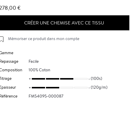
278,00 €
CRÉER UNE CHEMISE AVEC CE TISSU
Mémoriser ce produit dans mon compte
Gamme
Repassage
Facile
Composition
100% Coton
Titrage
(100s)
Epaisseur
(120g/m)
Référence
FM54095-000087