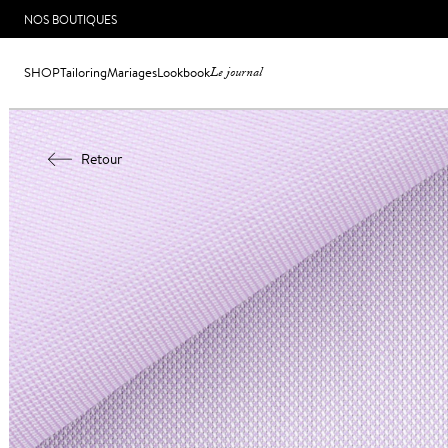
NOS BOUTIQUES
SHOP
Tailoring
Mariages
Lookbook
Le journal
Retour