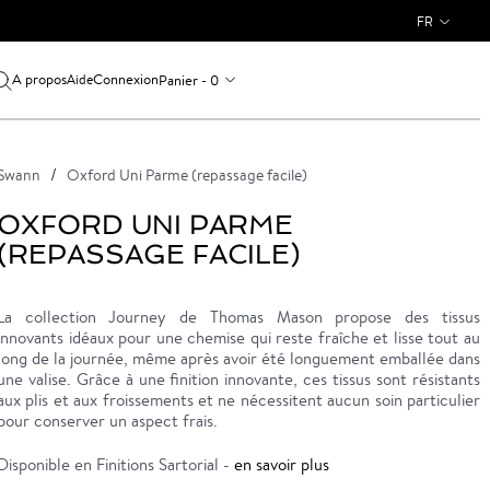
FR
A propos
Connexion
Panier - 0
Aide
Swann
Oxford Uni Parme (repassage facile)
OXFORD UNI PARME
(REPASSAGE FACILE)
La collection Journey de Thomas Mason propose des tissus
innovants idéaux pour une chemise qui reste fraîche et lisse tout au
long de la journée, même après avoir été longuement emballée dans
une valise. Grâce à une finition innovante, ces tissus sont résistants
aux plis et aux froissements et ne nécessitent aucun soin particulier
pour conserver un aspect frais.
Disponible en Finitions Sartorial -
en savoir plus