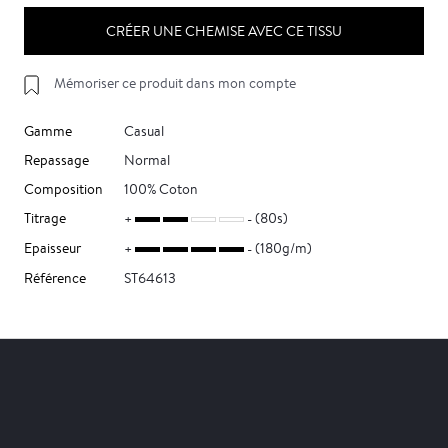
CRÉER UNE CHEMISE AVEC CE TISSU
Mémoriser ce produit dans mon compte
Gamme
Casual
Repassage
Normal
Composition
100% Coton
Titrage
(80s)
Epaisseur
(180g/m)
Référence
ST64613