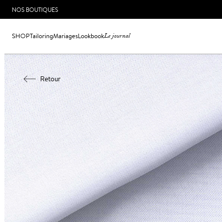
NOS BOUTIQUES
SHOP
Tailoring
Mariages
Lookbook
Le journal
Retour