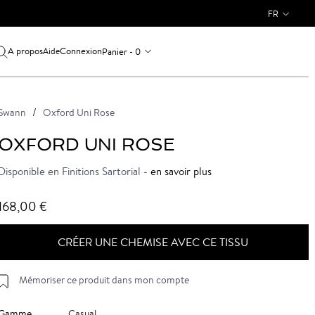
FR
A propos
Connexion
Panier - 0
Aide
Swann
Oxford Uni Rose
OXFORD UNI ROSE
Disponible en Finitions Sartorial -
en savoir plus
168,00 €
CRÉER UNE CHEMISE AVEC CE TISSU
Mémoriser ce produit dans mon compte
Gamme
Casual