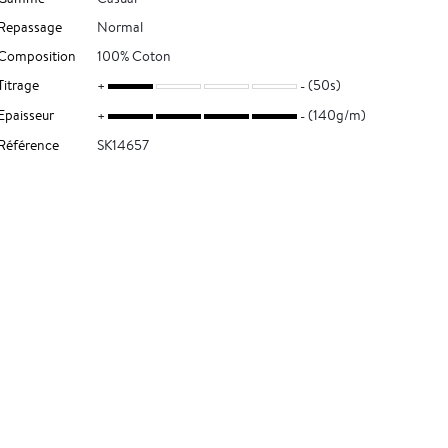
Repassage
Normal
Composition
100% Coton
Titrage
(50s)
Epaisseur
(140g/m)
Référence
SK14657