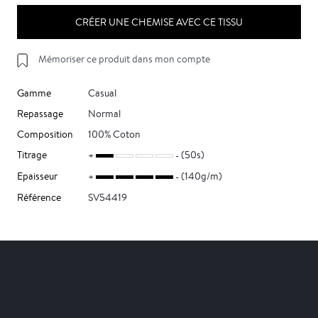
CRÉER UNE CHEMISE AVEC CE TISSU
Mémoriser ce produit dans mon compte
Gamme
Casual
Repassage
Normal
Composition
100% Coton
Titrage
(50s)
Epaisseur
(140g/m)
Référence
SV54419