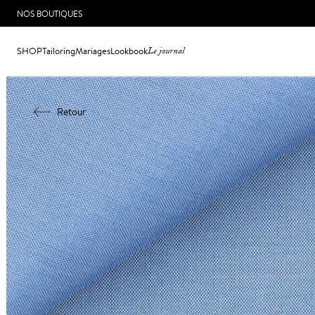
NOS BOUTIQUES
SHOP
Tailoring
Mariages
Lookbook
Le journal
Retour