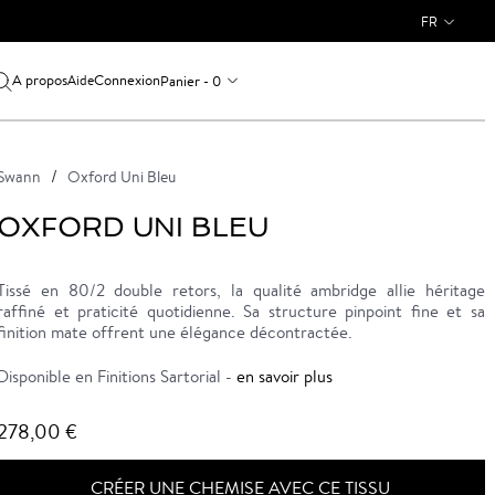
FR
A propos
Connexion
Panier - 0
Aide
Swann
Oxford Uni Bleu
OXFORD UNI BLEU
Tissé en 80/2 double retors, la qualité ambridge allie héritage
raffiné et praticité quotidienne. Sa structure pinpoint fine et sa
finition mate offrent une élégance décontractée.
Disponible en Finitions Sartorial -
en savoir plus
278,00 €
CRÉER UNE CHEMISE AVEC CE TISSU