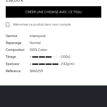
238,00 €
CRÉER UNE CHEMISE AVEC CE TISSU
Mémoriser ce produit dans mon compte
Gamme
Intemporel
Repassage
Normal
Composition
100% Coton
Titrage
(100s)
Epaisseur
(132g/m)
Référence
SK60259