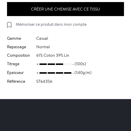
CRÉER UNE CHEMISE AVEC CE TISSU
Mémoriser ce produit dans mon compte
Gamme
Casual
Repassage
Normal
Composition
61% Coton 39% Lin
Titrage
(100s)
Epaisseur
(140g/m)
Référence
ST64356