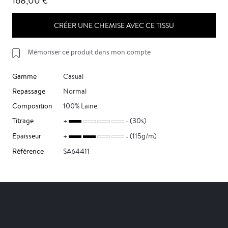
168,00 €
CRÉER UNE CHEMISE AVEC CE TISSU
Mémoriser ce produit dans mon compte
Gamme
Casual
Repassage
Normal
Composition
100% Laine
Titrage
(30s)
Epaisseur
(115g/m)
Référence
SA64411