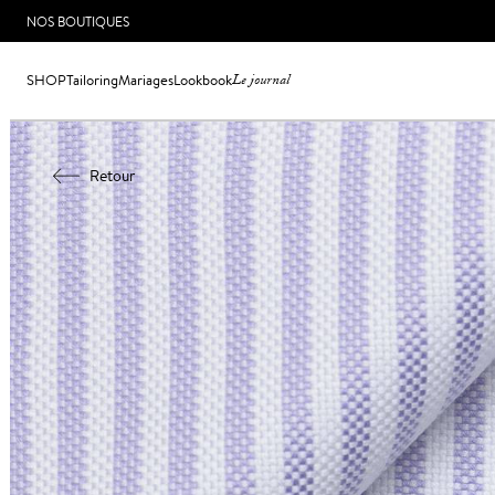
NOS BOUTIQUES
SHOP
Tailoring
Mariages
Lookbook
Le journal
Retour