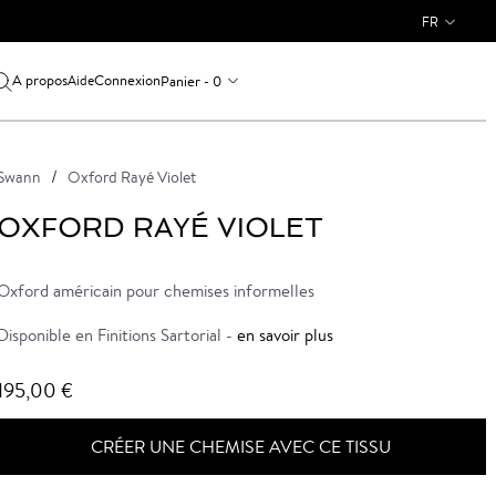
FR
A propos
Connexion
Panier - 0
Aide
Swann
Oxford Rayé Violet
OXFORD RAYÉ VIOLET
Oxford américain pour chemises informelles
Disponible en Finitions Sartorial -
en savoir plus
195,00 €
CRÉER UNE CHEMISE AVEC CE TISSU