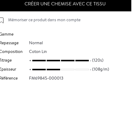
CRÉER UNE CHEMISE AVEC CE TISSU
Mémoriser ce produit dans mon compte
Gamme
Repassage
Normal
Composition
Coton Lin
Titrage
(120s)
Epaisseur
(108g/m)
Référence
FM69845-000013