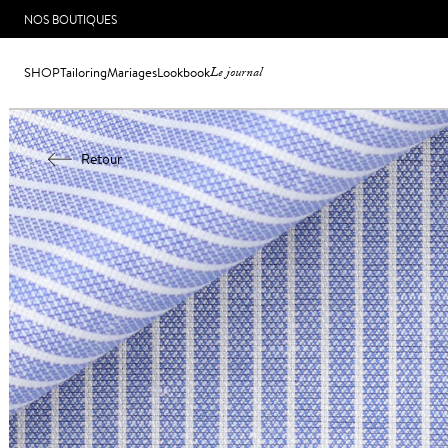
NOS BOUTIQUES
SHOP
Tailoring
Mariages
Lookbook
Le journal
Retour