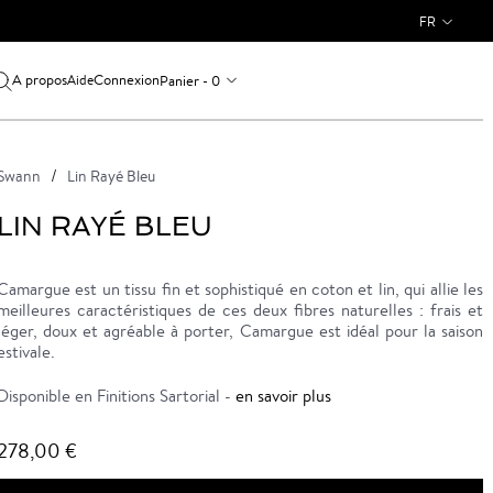
FR
A propos
Connexion
Panier - 0
Aide
Swann
Lin Rayé Bleu
LIN RAYÉ BLEU
Camargue est un tissu fin et sophistiqué en coton et lin, qui allie les
meilleures caractéristiques de ces deux fibres naturelles : frais et
léger, doux et agréable à porter, Camargue est idéal pour la saison
estivale.
Disponible en Finitions Sartorial -
en savoir plus
278,00 €