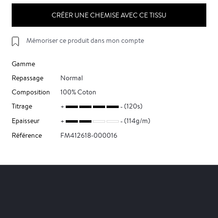
CRÉER UNE CHEMISE AVEC CE TISSU
Mémoriser ce produit dans mon compte
Gamme
Repassage
Normal
Composition
100% Coton
Titrage
(120s)
Epaisseur
(114g/m)
Référence
FM412618-000016