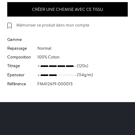
CRÉER UNE CHEMISE AVEC CE TISSU
Mémoriser ce produit dans mon compte
Gamme
Repassage
Normal
Composition
100% Coton
Titrage
(120s)
Epaisseur
(114g/m)
Référence
FM412619-000013